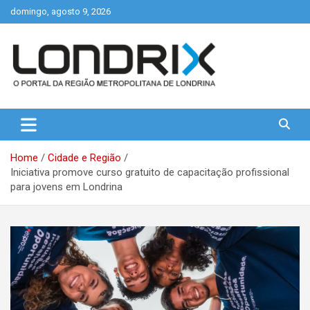
Skip
domingo, agosto 9, 2026
to
content
Portal de Notícias de Londrina e Região
Londrix
Home
Cidade e Região
Iniciativa promove curso gratuito de capacitação profissional
para jovens em Londrina