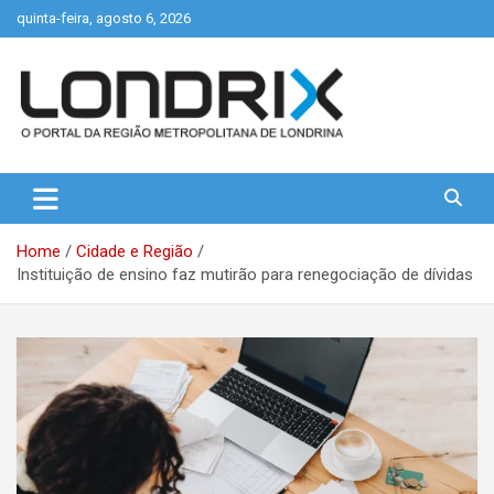
Skip
quinta-feira, agosto 6, 2026
to
content
Portal de Notícias de Londrina e Região
Londrix
Home
Cidade e Região
Instituição de ensino faz mutirão para renegociação de dívidas