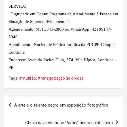
SERVIÇO
“Dignidade em Conta: Programa de Atendimento à Pessoa em
Situação de Superendividamento”.
Agendamento: (43) 3341-2800 ou WhatsApp (43) 99147-
5946
Atendimento: Núcleo de Prática Jurídica da PUCPR Câmpus
Londrina
Endereço: Avenida Jockei Club, 374. Vila Hípica, Londrina –
PR
Tags:
#mutirão
,
#renegociação de dívidas
Navegação
A arte e o talento negro em exposição fotográfica
de
Post
Chuva deve voltar ao Paraná nesta quinta-feira