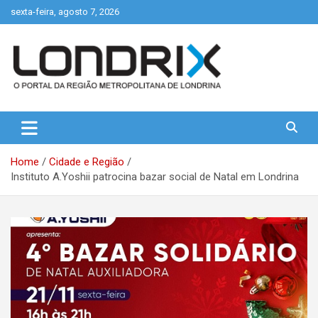
Skip
sexta-feira, agosto 7, 2026
to
content
Portal de Notícias de Londrina e Região
Londrix
Home
Cidade e Região
Instituto A.Yoshii patrocina bazar social de Natal em Londrina