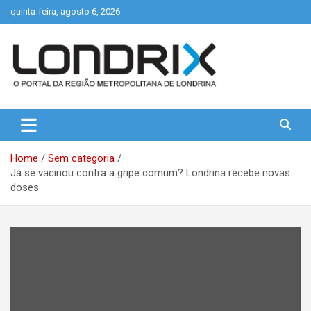
Skip
quinta-feira, agosto 6, 2026
to
content
Portal de Notícias de Londrina e Região
Londrix
Home
Sem categoria
Já se vacinou contra a gripe comum? Londrina recebe novas
doses