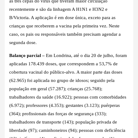
as três cepas do vírus que tiveram maior circulação
recentemente e são da linhagem A H1N1 e H3N2 e
B/Victoria. A aplicação é em dose única, exceto para as
crianças que receberem a vacina pela primeira vez. Neste
caso, os pais ou responsáveis também precisam agendar a
segunda dose.
Balanço parcial –
Em Londrina, até o dia 20 de julho, foram
aplicadas 178.439 doses, que correspondem a 53,7% de
cobertura vacinal do público-alvo. A maior parte das doses
(62.965) foi aplicada no grupo de idosos; seguido pela
população em geral (57.287); crianças (25.768);
trabalhadores da saúde (16.922); pessoas com comorbidades
(6.972); professores (4.353); gestantes (3.123); puérperas
(364); profissionais das forças de segurança (333);
trabalhadores de transporte (143); população privada de
liberdade (97); caminhoneiros (94); pessoas com deficiência