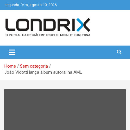
Skip
segunda-feira, agosto 10, 2026
to
content
Portal de Notícias de Londrina e Região
Londrix
Home
Sem categoria
João Vidotti lança álbum autoral na AML