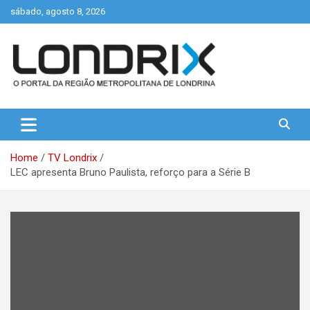
Skip
sábado, agosto 8, 2026
to
content
Portal de Notícias de Londrina e Região
Londrix
Home
TV Londrix
LEC apresenta Bruno Paulista, reforço para a Série B