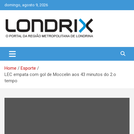
Skip
domingo, agosto 9, 2026
to
content
Portal de Notícias de Londrina e Região
Londrix
Home
Esporte
LEC empata com gol de Moccelin aos 43 minutos do 2.o
tempo