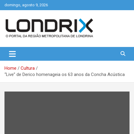
Skip
domingo, agosto 9, 2026
to
content
Portal de Notícias de Londrina e Região
Londrix
Home
Cultura
“Live” de Derico homenageia os 63 anos da Concha Acústica