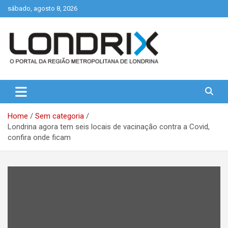
Skip
sábado, agosto 8, 2026
to
content
Portal de Notícias de Londrina e Região
Londrix
Home
Sem categoria
Londrina agora tem seis locais de vacinação contra a Covid,
confira onde ficam