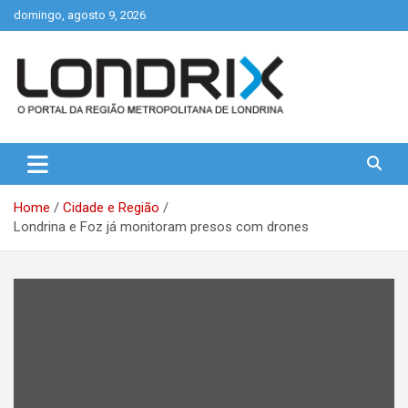
Skip
domingo, agosto 9, 2026
to
content
Portal de Notícias de Londrina e Região
Londrix
Home
Cidade e Região
Londrina e Foz já monitoram presos com drones