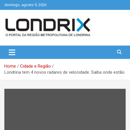
Skip
domingo, agosto 9, 2026
to
content
Portal de Notícias de Londrina e Região
Londrix
Home
Cidade e Região
Londrina tem 4 novos radares de velocidade. Saiba onde estão.