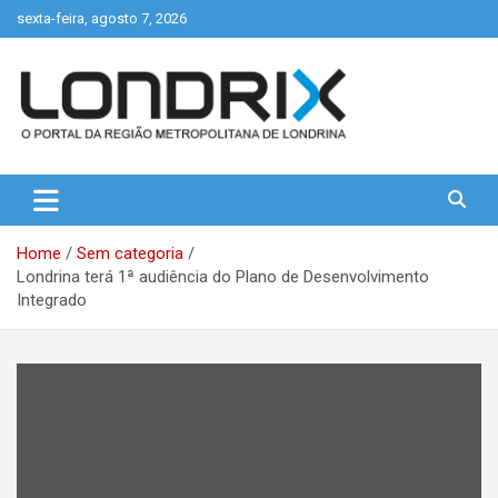
Skip
sexta-feira, agosto 7, 2026
to
content
Portal de Notícias de Londrina e Região
Londrix
Home
Sem categoria
Londrina terá 1ª audiência do Plano de Desenvolvimento
Integrado