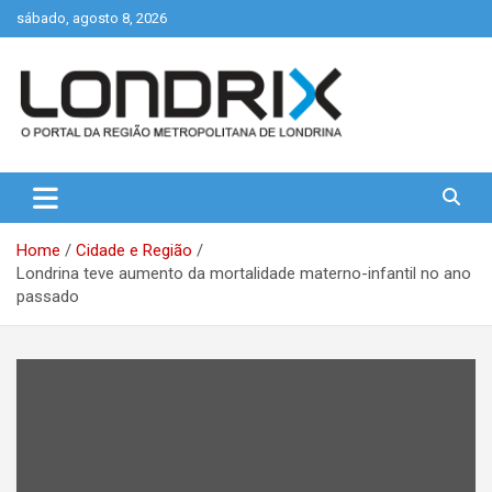
Skip
sábado, agosto 8, 2026
to
content
Portal de Notícias de Londrina e Região
Londrix
Home
Cidade e Região
Londrina teve aumento da mortalidade materno-infantil no ano
passado