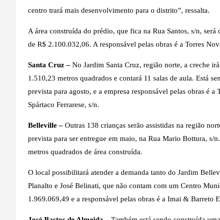
centro trará mais desenvolvimento para o distrito”, ressalta.
A área construída do prédio, que fica na Rua Santos, s/n, será
de R$ 2.100.032,06. A responsável pelas obras é a Torres Nova
Santa Cruz –
No Jardim Santa Cruz, região norte, a creche irá
1.510,23 metros quadrados e contará 11 salas de aula. Está sen
prevista para agosto, e a empresa responsável pelas obras é a
Spártaco Ferrarese, s/n.
Belleville –
Outras 138 crianças serão assistidas na região nor
prevista para ser entregue em maio, na Rua Mario Bottura, s/n.
metros quadrados de área construída.
O local possibilitará atender a demanda tanto do Jardim Bellev
Planalto e José Belinati, que não contam com um Centro Muni
1.969.069,49 e a responsável pelas obras é a Imai & Barreto E
José Bastos de Almeida –
Também está sendo construída uma 