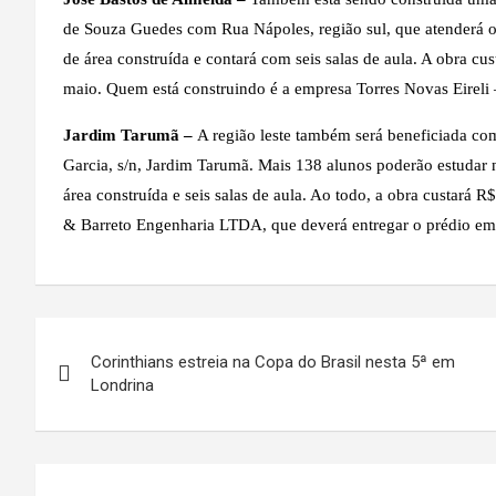
de Souza Guedes com Rua Nápoles, região sul, que atenderá ou
de área construída e contará com seis salas de aula. A obra c
maio. Quem está construindo é a empresa Torres Novas Eireli 
Jardim Tarumã –
A região leste também será beneficiada co
Garcia, s/n, Jardim Tarumã. Mais 138 alunos poderão estudar
área construída e seis salas de aula. Ao todo, a obra custará R
& Barreto Engenharia LTDA, que deverá entregar o prédio em 
Navegação
Corinthians estreia na Copa do Brasil nesta 5ª em
de
Londrina
Post