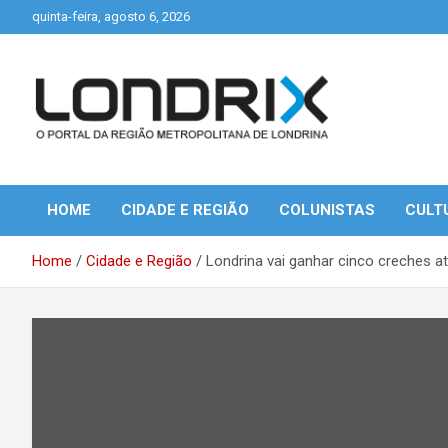
Skip
quinta-feira, agosto 6, 2026
to
content
Portal de Notícias de Londrina e Região
Londrix
HOME
CIDADE E REGIÃO
COLUNISTAS
CULT
Home
Cidade e Região
Londrina vai ganhar cinco creches at