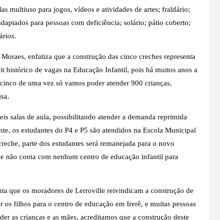
as multiuso para jogos, vídeos e atividades de artes; fraldário;
 adaptados para pessoas com deficiência; solário; pátio coberto;
ários.
 Moraes, enfatiza que a construção das cinco creches representa
t histórico de vagas na Educação Infantil, pois há muitos anos a
o cinco de uma vez só vamos poder atender 900 crianças,
isa.
eis salas de aula, possibilitando atender a demanda reprimida
ente, os estudantes do P4 e P5 são atendidos na Escola Municipal
reche, parte dos estudantes será remanejada para o novo
io, e não conta com nenhum centro de educação infantil para
nta que os moradores de Lerroville reivindicam a construção de
os filhos para o centro de educação em Irerê, e muitas pessoas
nder as crianças e as mães, acreditamos que a construção deste