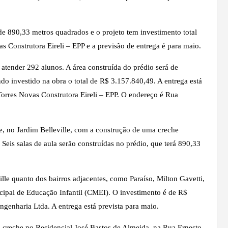
 de 890,33 metros quadrados e o projeto tem investimento total
s Construtora Eireli – EPP e a previsão de entrega é para maio.
 atender 292 alunos. A área construída do prédio será de
do investido na obra o total de R$ 3.157.840,49. A entrega está
 Torres Novas Construtora Eireli – EPP. O endereço é Rua
te, no Jardim Belleville, com a construção de uma creche
 Seis salas de aula serão construídas no prédio, que terá 890,33
ille quanto dos bairros adjacentes, como Paraíso, Milton Gavetti,
cipal de Educação Infantil (CMEI). O investimento é de R$
ngenharia Ltda. A entrega está prevista para maio.
creche no Residencial José Bastos de Almeida, na Rua Ernesto