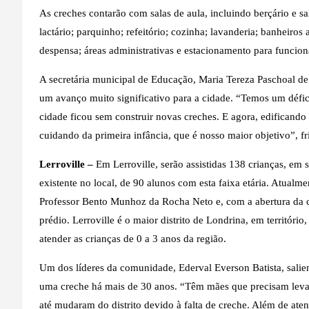
As creches contarão com salas de aula, incluindo berçário e sal
lactário; parquinho; refeitório; cozinha; lavanderia; banheiros
despensa; áreas administrativas e estacionamento para funcion
A secretária municipal de Educação, Maria Tereza Paschoal de
um avanço muito significativo para a cidade. “Temos um défici
cidade ficou sem construir novas creches. E agora, edificand
cuidando da primeira infância, que é nosso maior objetivo”, fr
Lerroville –
Em Lerroville, serão assistidas 138 crianças, em s
existente no local, de 90 alunos com esta faixa etária. Atualm
Professor Bento Munhoz da Rocha Neto e, com a abertura da c
prédio. Lerroville é o maior distrito de Londrina, em territór
atender as crianças de 0 a 3 anos da região.
Um dos líderes da comunidade, Ederval Everson Batista, salie
uma creche há mais de 30 anos. “Têm mães que precisam levar 
até mudaram do distrito devido à falta de creche. Além de ate