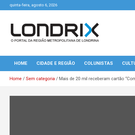
Skip
quinta-feira, agosto 6, 2026
to
content
Portal de Notícias de Londrina e Região
Londrix
HOME
CIDADE E REGIÃO
COLUNISTAS
CULT
Home
Sem categoria
Mais de 20 mil receberam cartão “Co