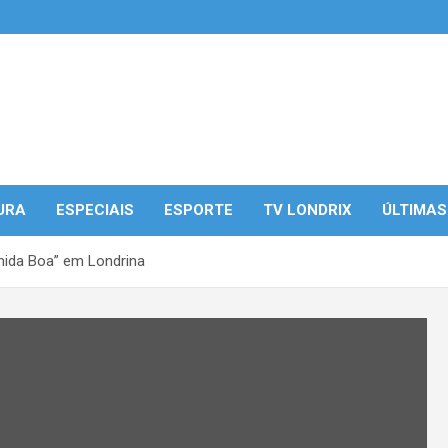
URA
ESPECIAIS
ESPORTE
TV LONDRIX
ÚLTIMAS
mida Boa” em Londrina