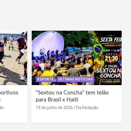
ESPORTE
ÚLTIMAS NOTÍCIAS
portivos
“Sextou na Concha” tem telão
s
para Brasil x Haiti
ão
19 de junho de 2026
Da Redação