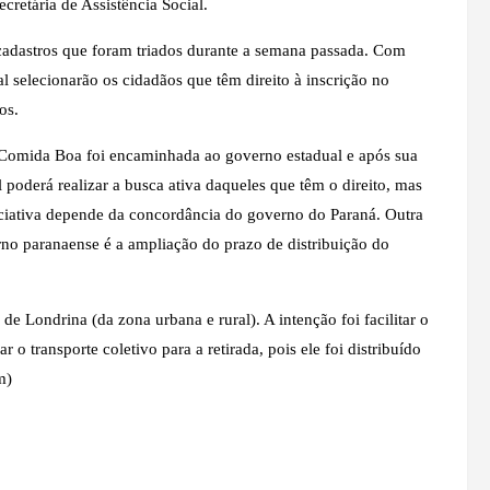
ecretária de Assistência Social.
cadastros que foram triados durante a semana passada. Com
ial selecionarão os cidadãos que têm direito à inscrição no
os.
 Comida Boa foi encaminhada ao governo estadual e após sua
l poderá realizar a busca ativa daqueles que têm o direito, mas
niciativa depende da concordância do governo do Paraná. Outra
rno paranaense é a ampliação do prazo de distribuição do
e Londrina (da zona urbana e rural). A intenção foi facilitar o
r o transporte coletivo para a retirada, pois ele foi distribuído
m)