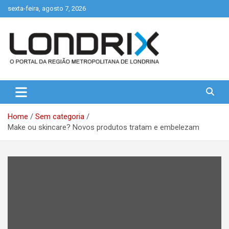
Skip
sexta-feira, agosto 7, 2026
to
content
Portal de Notícias de Londrina e Região
Londrix
Home
Sem categoria
Make ou skincare? Novos produtos tratam e embelezam