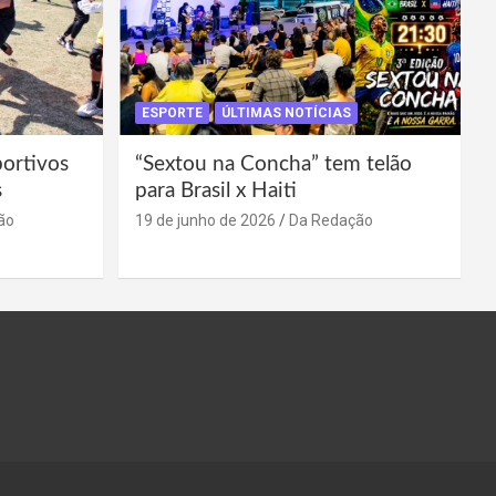
ESPORTE
ÚLTIMAS NOTÍCIAS
portivos
“Sextou na Concha” tem telão
s
para Brasil x Haiti
ão
19 de junho de 2026
Da Redação