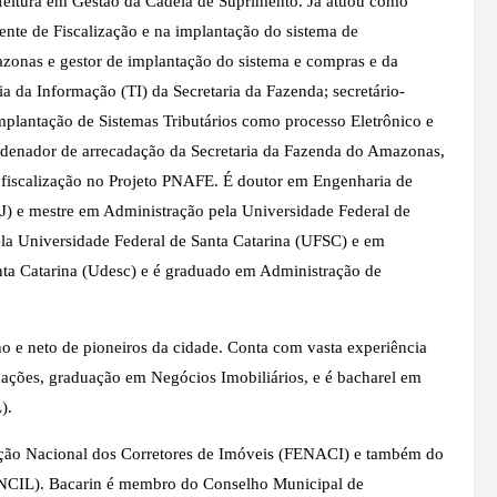
feitura em Gestão da Cadeia de Suprimento. Já atuou como
ente de Fiscalização e na implantação do sistema de
mazonas e gestor de implantação do sistema e compras e da
a da Informação (TI) da Secretaria da Fazenda; secretário-
plantação de Sistemas Tributários como processo Eletrônico e
oordenador de arrecadação da Secretaria da Fazenda do Amazonas,
e fiscalização no Projeto PNAFE. É doutor em Engenharia de
J) e mestre em Administração pela Universidade Federal de
ela Universidade Federal de Santa Catarina (UFSC) e em
ta Catarina (Udesc) e é graduado em Administração de
ho e neto de pioneiros da cidade. Conta com vasta experiência
ações, graduação em Negócios Imobiliários, e é bacharel em
).
ação Nacional dos Corretores de Imóveis (FENACI) e também do
SINCIL). Bacarin é membro do Conselho Municipal de