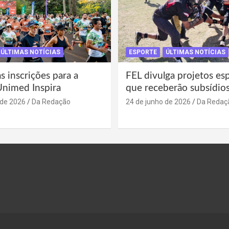
ÚLTIMAS NOTÍCIAS
ESPORTE
ÚLTIMAS NOTÍCIAS
s inscrições para a
FEL divulga projetos es
Unimed Inspira
que receberão subsídio
 de 2026
Da Redação
24 de junho de 2026
Da Redaç