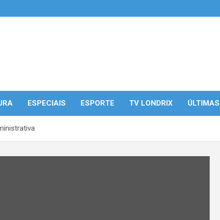
URA
ESPECIAIS
ESPORTE
TV LONDRIX
ÚLTIMAS
inistrativa