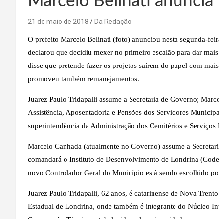
Marcelo Belinati anuncia 
21 de maio de 2018
Da Redação
O prefeito Marcelo Belinati (foto) anunciou nesta segunda-feir
declarou que decidiu mexer no primeiro escalão para dar mais 
disse que pretende fazer os projetos saírem do papel com mai
promoveu também remanejamentos.
Juarez Paulo Tridapalli assume a Secretaria de Governo; Marc
Assistência, Aposentadoria e Pensões dos Servidores Municipa
superintendência da Administração dos Cemitérios e Serviços 
Marcelo Canhada (atualmente no Governo) assume a Secretari
comandará o Instituto de Desenvolvimento de Londrina (Codel
novo Controlador Geral do Município está sendo escolhido por 
Juarez Paulo Tridapalli, 62 anos, é catarinense de Nova Tren
Estadual de Londrina, onde também é integrante do Núcleo Int