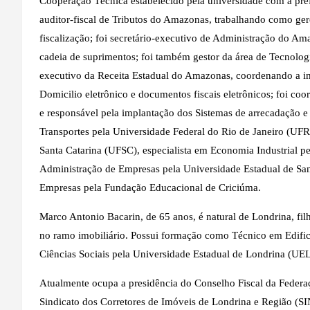
Cooperação Técnica estabelecido pela universidade com a pre
auditor-fiscal de Tributos do Amazonas, trabalhando como ger
fiscalização; foi secretário-executivo de Administração do A
cadeia de suprimentos; foi também gestor da área de Tecnologi
executivo da Receita Estadual do Amazonas, coordenando a im
Domicilio eletrônico e documentos fiscais eletrônicos; foi c
e responsável pela implantação dos Sistemas de arrecadação 
Transportes pela Universidade Federal do Rio de Janeiro (UFR
Santa Catarina (UFSC), especialista em Economia Industrial p
Administração de Empresas pela Universidade Estadual de San
Empresas pela Fundação Educacional de Criciúma.
Marco Antonio Bacarin, de 65 anos, é natural de Londrina, fil
no ramo imobiliário. Possui formação como Técnico em Edific
Ciências Sociais pela Universidade Estadual de Londrina (UEL
Atualmente ocupa a presidência do Conselho Fiscal da Feder
Sindicato dos Corretores de Imóveis de Londrina e Região (