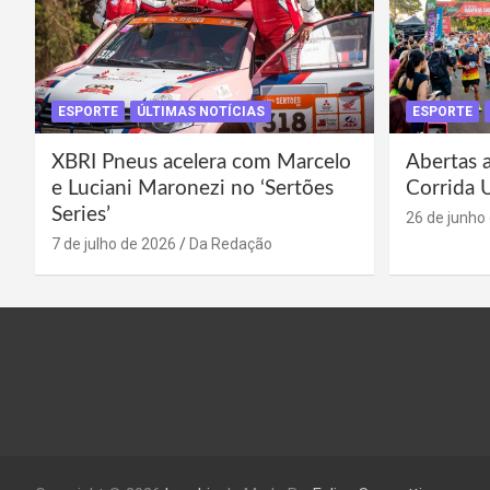
ESPORTE
ÚLTIMAS NOTÍCIAS
ESPORTE
XBRI Pneus acelera com Marcelo
Abertas a
e Luciani Maronezi no ‘Sertões
Corrida 
Series’
26 de junho
7 de julho de 2026
Da Redação