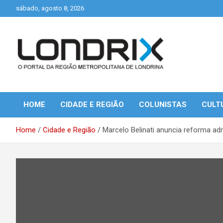
Skip
sábado, agosto 8, 2026
to
content
Portal de Notícias de Londrina e Região
Londrix
HOME
CIDADE E REGIÃO
COLUNISTAS
CULT
Home
Cidade e Região
Marcelo Belinati anuncia reforma adm