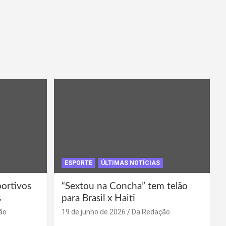
ESPORTE
ÚLTIMAS NOTÍCIAS
portivos
“Sextou na Concha” tem telão
s
para Brasil x Haiti
ão
19 de junho de 2026
Da Redação