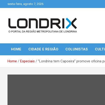
Skip
sexta-feira, agosto 7, 2026
to
content
Portal de Notícias de Londrina e Região
Londrix
HOME
CIDADE E REGIÃO
COLUNISTAS
CULT
Home
Especiais
“Londrina tem Capoeira” promove oficina p