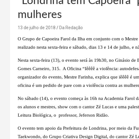
“Londrina tem Capoeira” 
mulheres
13 de julho de 2018
Da Redação
O Grupo de Capoeira Farol da Ilha em conjunto com o Mestre
realizado nesta sexta-feira e sábado, dias 13 e 14 de julho, e n
Nesta sexta-feira (13), o evento será às 19h30, no Ginásio de
Gomes Carneiro, 315. A Oficina “Iêêêê a violência: autodefes
organizador do evento, Mestre Farinha, explica que iêêêê é u
oficina é um pedido de pare com a violência contra as mulher
No sábado (14), o evento começa às 16h na Academia Farol da 
os alunos e mestres, show com o cantor Zé Lucas e uma pales
Leitura Biológica, o professor, Jeferson Ridão.
O evento tem apoio da Prefeitura de Londrina, por meio da F
Taekwondo, do Grupo Criativa Design Digital, do cantor Zé L