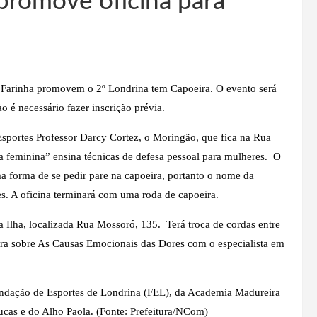
promove oficina para
 Farinha promovem o 2º Londrina tem Capoeira. O evento será
ão é necessário fazer inscrição prévia.
 Esportes Professor Darcy Cortez, o Moringão, que fica na Rua
a feminina” ensina técnicas de defesa pessoal para mulheres. O
ma forma de se pedir pare na capoeira, portanto o nome da
es. A oficina terminará com uma roda de capoeira.
Ilha, localizada Rua Mossoró, 135. Terá troca de cordas entre
tra sobre As Causas Emocionais das Dores com o especialista em
undação de Esportes de Londrina (FEL), da Academia Madureira
ucas e do Alho Paola. (Fonte: Prefeitura/NCom)