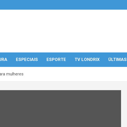
URA
ESPECIAIS
ESPORTE
TV LONDRIX
ÚLTIMAS
ara mulheres