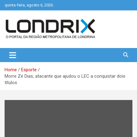
Skip
quinta-feira, agosto 6, 2026
to
content
Portal de Notícias de Londrina e Região
Londrix
Home
Esporte
Morre Zé Dias, atacante que ajudou o LEC a conquistar dois
títulos