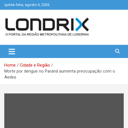
Skip
quinta-feira, agosto 6, 2026
to
content
Portal de Notícias de Londrina e Região
Londrix
Home
Cidade e Região
Morte por dengue no Paraná aumenta preocupação com o
Aedes