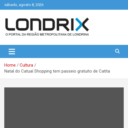
Skip
sábado, agosto 8, 2026
to
content
Portal de Notícias de Londrina e Região
Londrix
Home
Cultura
Natal do Catuaí Shopping tem passeio gratuito de Catita