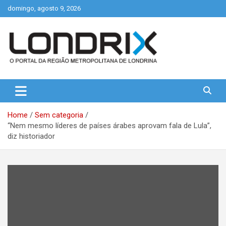
Skip
domingo, agosto 9, 2026
to
content
Portal de Notícias de Londrina e Região
Londrix
Home
Sem categoria
“Nem mesmo líderes de países árabes aprovam fala de Lula”,
diz historiador