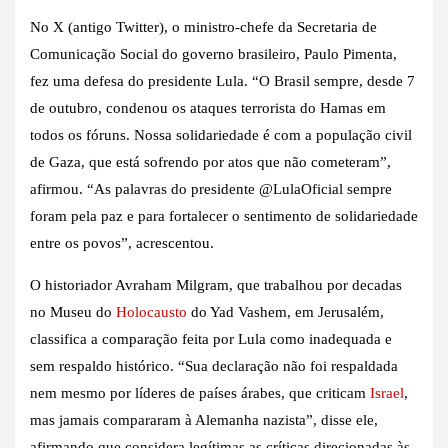
No X (antigo Twitter), o ministro-chefe da Secretaria de
Comunicação Social do governo brasileiro, Paulo Pimenta,
fez uma defesa do presidente Lula. “O Brasil sempre, desde 7
de outubro, condenou os ataques terrorista do Hamas em
todos os fóruns. Nossa solidariedade é com a população civil
de Gaza, que está sofrendo por atos que não cometeram”,
afirmou. “As palavras do presidente @LulaOficial sempre
foram pela paz e para fortalecer o sentimento de solidariedade
entre os povos”, acrescentou.
O historiador Avraham Milgram, que trabalhou por decadas
no Museu do
Holocausto
do Yad Vashem, em Jerusalém,
classifica a comparação feita por Lula como inadequada e
sem respaldo histórico. “Sua declaração não foi respaldada
nem mesmo por líderes de países árabes, que criticam
Israel
,
mas jamais compararam à Alemanha nazista”, disse ele,
afirmando que considera legítimas as críticas direcionadas às