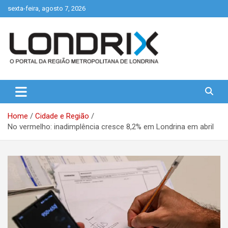
Skip
sexta-feira, agosto 7, 2026
to
content
Portal de Notícias de Londrina e Região
Londrix
Home
Cidade e Região
No vermelho: inadimplência cresce 8,2% em Londrina em abril