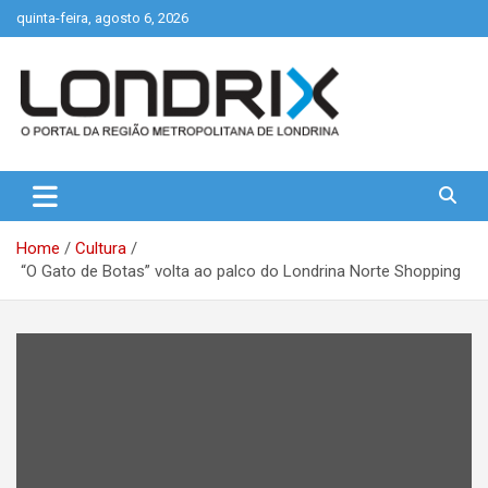
Skip
quinta-feira, agosto 6, 2026
to
content
Portal de Notícias de Londrina e Região
Londrix
Home
Cultura
“O Gato de Botas” volta ao palco do Londrina Norte Shopping