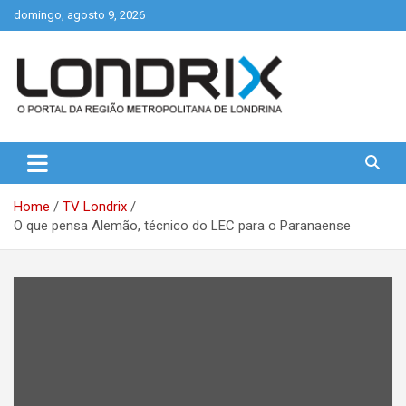
Skip
domingo, agosto 9, 2026
to
content
Portal de Notícias de Londrina e Região
Londrix
Home
TV Londrix
O que pensa Alemão, técnico do LEC para o Paranaense