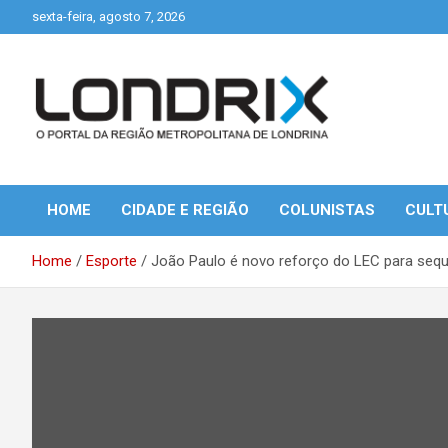
Skip
sexta-feira, agosto 7, 2026
to
content
Portal de Notícias de Londrina e Região
Londrix
HOME
CIDADE E REGIÃO
COLUNISTAS
CULT
Home
Esporte
João Paulo é novo reforço do LEC para sequ