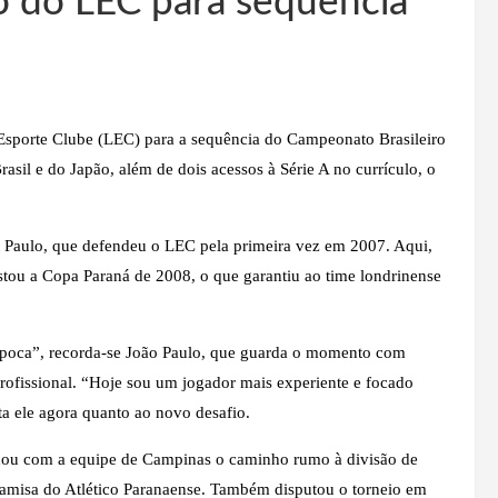
o do LEC para sequência
 Esporte Clube (LEC) para a sequência do Campeonato Brasileiro
rasil e do Japão, além de dois acessos à Série A no currículo, o
ão Paulo, que defendeu o LEC pela primeira vez em 2007. Aqui,
tou a Copa Paraná de 2008, o que garantiu ao time londrinense
a época”, recorda-se João Paulo, que guarda o momento com
profissional. “Hoje sou um jogador mais experiente e focado
ta ele agora quanto ao novo desafio.
lhou com a equipe de Campinas o caminho rumo à divisão de
a camisa do Atlético Paranaense. Também disputou o torneio em