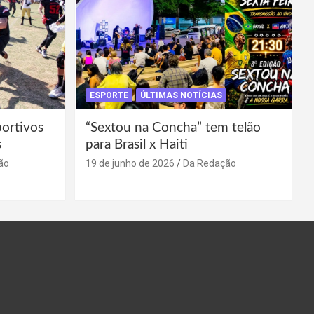
ESPORTE
ÚLTIMAS NOTÍCIAS
portivos
“Sextou na Concha” tem telão
s
para Brasil x Haiti
ão
19 de junho de 2026
Da Redação