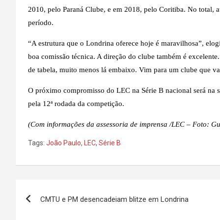
2010, pelo Paraná Clube, e em 2018, pelo Coritiba. No total, 
período.
“A estrutura que o Londrina oferece hoje é maravilhosa”, elo
boa comissão técnica. A direção do clube também é excelente.
de tabela, muito menos lá embaixo. Vim para um clube que vai 
O próximo compromisso do LEC na Série B nacional será na sex
pela 12ª rodada da competição.
(Com informações da assessoria de imprensa /LEC – Foto: Gu
Tags:
João Paulo
,
LEC
,
Série B
Navegação
CMTU e PM desencadeiam blitze em Londrina
de