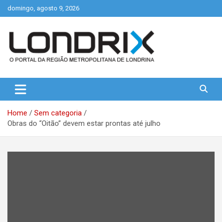
Skip
domingo, agosto 9, 2026
to
content
Portal de Notícias de Londrina e Região
Londrix
Home
Sem categoria
Obras do “Oitão” devem estar prontas até julho