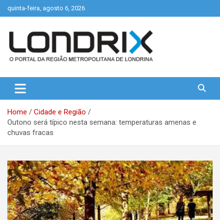
Skip
quinta-feira, agosto 6, 2026
to
content
Portal de Notícias de Londrina e Região
Londrix
Home
Cidade e Região
Outono será típico nesta semana: temperaturas amenas e
chuvas fracas