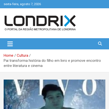
Skip
sexta-feira, agosto 7, 2026
to
content
Portal de Notícias de Londrina e Região
Londrix
Home
Cultura
Pai transforma história do filho em livro e promove encontro
entre literatura e cinema