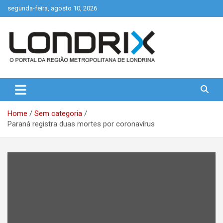
Skip
segunda-feira, agosto 10, 2026
to
content
Portal de Notícias de Londrina e Região
Londrix
Home
Sem categoria
Paraná registra duas mortes por coronavírus