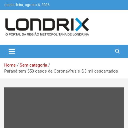
Skip
quinta-feira, agosto 6, 2026
to
content
Portal de Notícias de Londrina e Região
Londrix
Home
Sem categoria
Paraná tem 550 casos de Coronavírus e 5,3 mil descartados