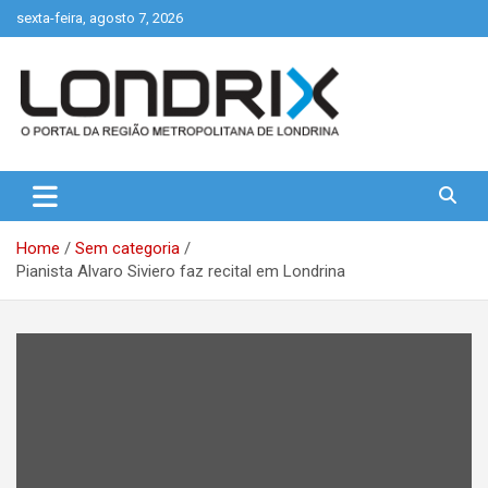
Skip
sexta-feira, agosto 7, 2026
to
content
Portal de Notícias de Londrina e Região
Londrix
Home
Sem categoria
Pianista Alvaro Siviero faz recital em Londrina