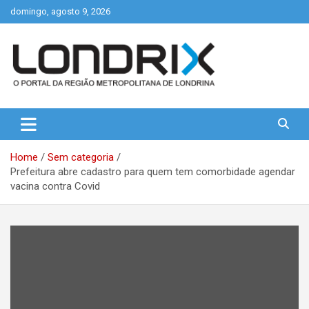
Skip
domingo, agosto 9, 2026
to
content
Portal de Notícias de Londrina e Região
Londrix
Home
Sem categoria
Prefeitura abre cadastro para quem tem comorbidade agendar
vacina contra Covid