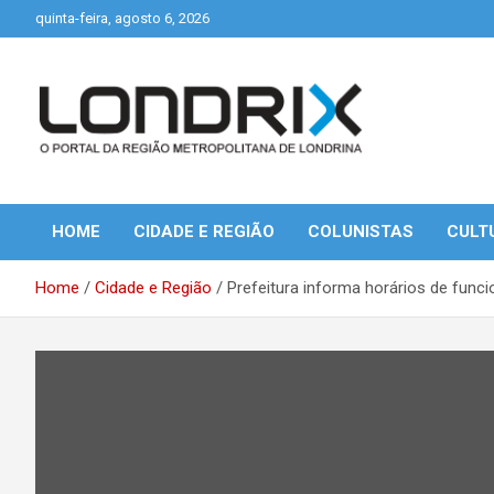
Skip
quinta-feira, agosto 6, 2026
to
content
Portal de Notícias de Londrina e Região
Londrix
HOME
CIDADE E REGIÃO
COLUNISTAS
CULT
Home
Cidade e Região
Prefeitura informa horários de func