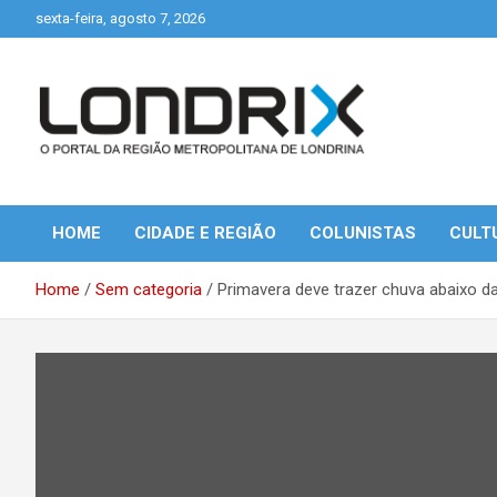
Skip
sexta-feira, agosto 7, 2026
to
content
Portal de Notícias de Londrina e Região
Londrix
HOME
CIDADE E REGIÃO
COLUNISTAS
CULT
Home
Sem categoria
Primavera deve trazer chuva abaixo d