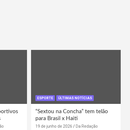
ESPORTE
ÚLTIMAS NOTÍCIAS
portivos
“Sextou na Concha” tem telão
s
para Brasil x Haiti
ão
19 de junho de 2026
Da Redação