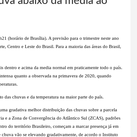
uva abaixo da média ao
21 (horário de Brasília). A previsão para o trimestre neste ano
e, Centro e Leste do Brasil. Para a maioria das áreas do Brasil,
.
is dentro e acima da media normal em praticamente todo o país.
 intensa quanto a observada na primavera de 2020, quando
peraturas.
o das chuvas e da temperatura na maior parte do país.
uma gradativa melhor distribuição das chuvas sobre a parcela
ívia e a Zona de Convergência do Atlântico Sul (ZCAS), padrões
tro do território Brasileiro, começam a marcar presença já em
 chuva vão se elevando gradativamente, de acordo o Instituto