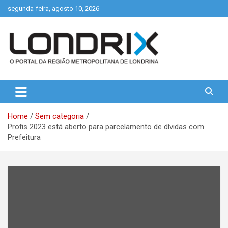
Skip
segunda-feira, agosto 10, 2026
to
content
Portal de Notícias de Londrina e Região
Londrix
Home
Sem categoria
Profis 2023 está aberto para parcelamento de dívidas com
Prefeitura