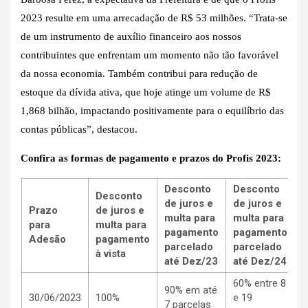
2023 resulte em uma arrecadação de R$ 53 milhões. “Trata-se
de um instrumento de auxílio financeiro aos nossos
contribuintes que enfrentam um momento não tão favorável
da nossa economia. Também contribui para redução de
estoque da dívida ativa, que hoje atinge um volume de R$
1,868 bilhão, impactando positivamente para o equilíbrio das
contas públicas”, destacou.
Confira as formas de pagamento e prazos do Profis 2023:
Desconto
Desconto
Desconto
de juros e
de juros e
Prazo
de juros e
multa para
multa para
para
multa para
pagamento
pagamento
Adesão
pagamento
parcelado
parcelado
à vista
até Dez/23
até Dez/24
60% entre 8
90% em até
30/06/2023
100%
e 19
7 parcelas