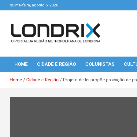
Skip
quinta-feira, agosto 6, 2026
to
content
Portal de Notícias de Londrina e Região
Londrix
HOME
CIDADE E REGIÃO
COLUNISTAS
CULT
Home
Cidade e Região
Projeto de lei propõe proibição de p