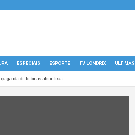
URA
ESPECIAIS
ESPORTE
TV LONDRIX
ÚLTIMAS
ropaganda de bebidas alcoólicas