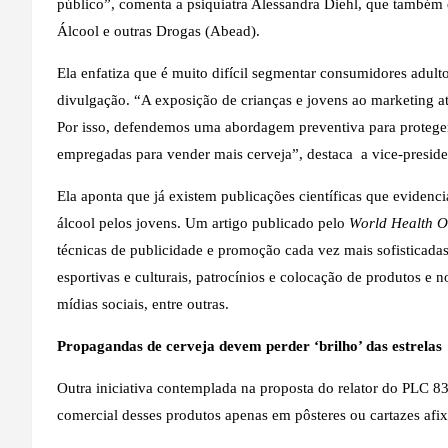
público”, comenta a psiquiatra Alessandra Diehl, que também é
Álcool e outras Drogas (Abead).
Ela enfatiza que é muito difícil segmentar consumidores adul
divulgação. “A exposição de crianças e jovens ao marketing at
Por isso, defendemos uma abordagem preventiva para proteger
empregadas para vender mais cerveja”, destaca a vice-presid
Ela aponta que já existem publicações científicas que evidenc
álcool pelos jovens. Um
artigo
publicado pelo
World Health O
técnicas de publicidade e promoção cada vez mais sofisticadas
esportivas e culturais, patrocínios e colocação de produtos e
mídias sociais, entre outras.
Propagandas de cerveja devem perder ‘brilho’ das estrelas
Outra iniciativa contemplada na proposta do relator do PLC 
comercial desses produtos apenas em pôsteres ou cartazes afi