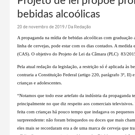
Projeto de lei propõe pr
bebidas alcoólicas
20 de novembro de 2019
Da Redação
A propaganda na mídia de bebidas alcoólicas com graduação al
linha de cervejas, pode estar com os dias contados. A medida 
(CAS). O objetivo do Projeto de Lei da Câmara (PLC) 83/2015
Pela atual redação da legislação, a restrição só é aplicada às
contraria a Constituição Federal (artigo 220, parágrafo 3º, II)
crianças e adolescentes.
“Notamos que todo esse artefato da indústria da propaganda 
principalmente no que diz respeito aos comerciais televisivos.
feita com crianças há pouco tempo que indagava os pequenos 
surpreendente: não foram brinquedos ou doces que mais chama
eles mais se recordaram era a de uma marca de cerveja que tr