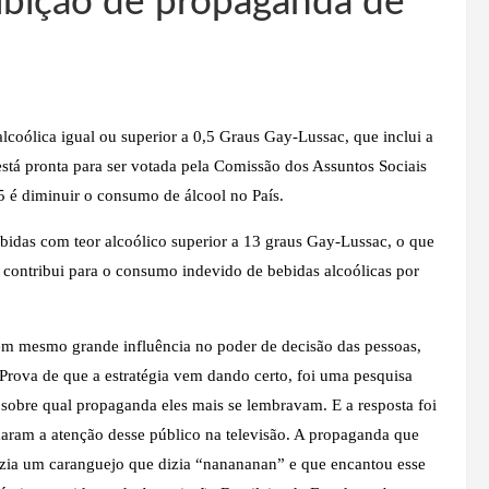
oibição de propaganda de
coólica igual ou superior a 0,5 Graus Gay-Lussac, que inclui a
está pronta para ser votada pela Comissão dos Assuntos Sociais
 é diminuir o consumo de álcool no País.
 bebidas com teor alcoólico superior a 13 graus Gay-Lussac, o que
 e contribui para o consumo indevido de bebidas alcoólicas por
tem mesmo grande influência no poder de decisão das pessoas,
 Prova de que a estratégia vem dando certo, foi uma pesquisa
sobre qual propaganda eles mais se lembravam. E a resposta foi
ram a atenção desse público na televisão. A propaganda que
azia um caranguejo que dizia “nanananan” e que encantou esse