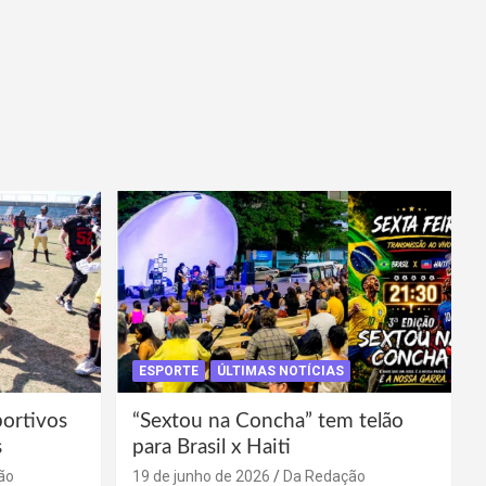
ESPORTE
ÚLTIMAS NOTÍCIAS
portivos
“Sextou na Concha” tem telão
s
para Brasil x Haiti
ão
19 de junho de 2026
Da Redação