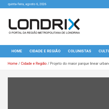
Skip
quinta-feira, agosto 6, 2026
to
content
Portal de Notícias de Londrina e Região
Londrix
HOME
CIDADE E REGIÃO
COLUNISTAS
CULT
Home
Cidade e Região
Projeto do maior parque linear urb