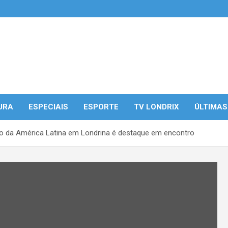
URA
ESPECIAIS
ESPORTE
TV LONDRIX
ÚLTIMAS
ano da América Latina em Londrina é destaque em encontro