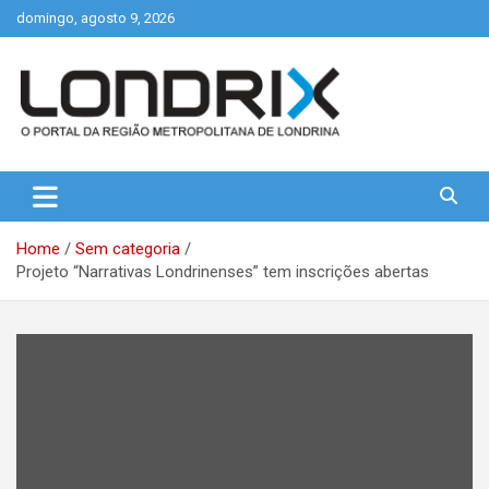
Skip
domingo, agosto 9, 2026
to
content
Portal de Notícias de Londrina e Região
Londrix
Home
Sem categoria
Projeto “Narrativas Londrinenses” tem inscrições abertas