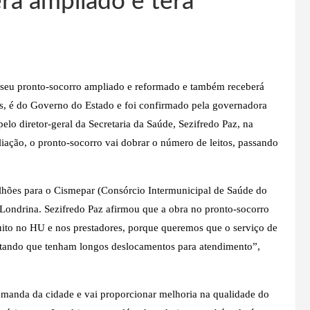
rá ampliado e terá
á seu pronto-socorro ampliado e reformado e também receberá
s, é do Governo do Estado e foi confirmado pela governadora
pelo diretor-geral da Secretaria da Saúde, Sezifredo Paz, na
liação, o pronto-socorro vai dobrar o número de leitos, passando
lhões para o Cismepar (Consórcio Intermunicipal de Saúde do
Londrina. Sezifredo Paz afirmou que a obra no pronto-socorro
uito no HU e nos prestadores, porque queremos que o serviço de
vitando que tenham longos deslocamentos para atendimento”,
demanda da cidade e vai proporcionar melhoria na qualidade do