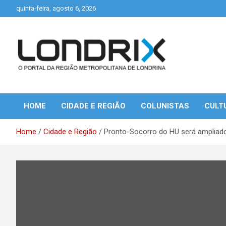
Skip
quinta-feira, agosto 6, 2026
to
content
Portal de Notícias de Londrina e Região
Londrix
HOME
CIDADE E REGIÃO
COLUNISTAS
CULT
Home
Cidade e Região
Pronto-Socorro do HU será ampliado