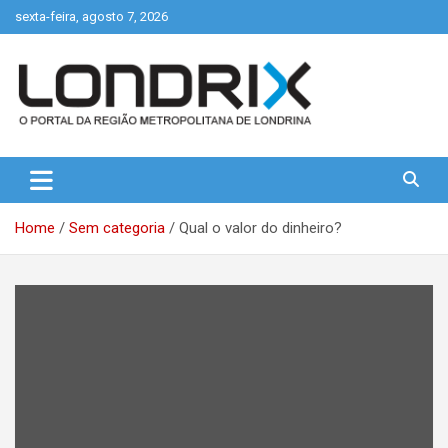
Skip
sexta-feira, agosto 7, 2026
to
content
Portal de Notícias de Londrina e Região
Londrix
Home
Sem categoria
Qual o valor do dinheiro?