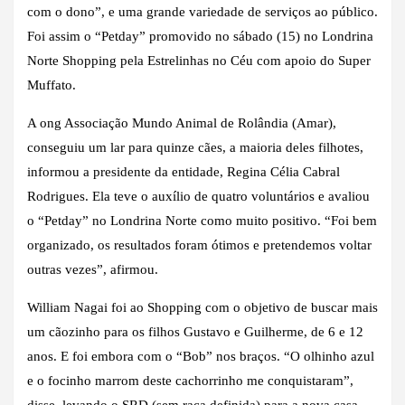
com o dono”, e uma grande variedade de serviços ao público.
Foi assim o “Petday” promovido no sábado (15) no Londrina
Norte Shopping pela Estrelinhas no Céu com apoio do Super
Muffato.
A ong Associação Mundo Animal de Rolândia (Amar),
conseguiu um lar para quinze cães, a maioria deles filhotes,
informou a presidente da entidade, Regina Célia Cabral
Rodrigues. Ela teve o auxílio de quatro voluntários e avaliou
o “Petday” no Londrina Norte como muito positivo. “Foi bem
organizado, os resultados foram ótimos e pretendemos voltar
outras vezes”, afirmou.
William Nagai foi ao Shopping com o objetivo de buscar mais
um cãozinho para os filhos Gustavo e Guilherme, de 6 e 12
anos. E foi embora com o “Bob” nos braços. “O olhinho azul
e o focinho marrom deste cachorrinho me conquistaram”,
disse, levando o SRD (sem raça definida) para a nova casa.