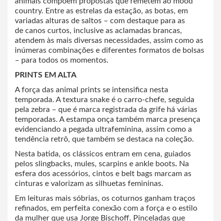
animais compõem propostas que remetem ao mood
country. Entre as estrelas da estação, as botas, em
variadas alturas de saltos – com destaque para as
de canos curtos, inclusive as aclamadas brancas,
atendem às mais diversas necessidades, assim como as
inúmeras combinações e diferentes formatos de bolsas
– para todos os momentos.
PRINTS EM ALTA
A força das animal prints se intensifica nesta
temporada. A textura snake é o carro-chefe, seguida
pela zebra – que é marca registrada da grife há várias
temporadas. A estampa onça também marca presença
evidenciando a pegada ultrafeminina, assim como a
tendência retrô, que também se destaca na coleção.
Nesta batida, os clássicos entram em cena, guiados
pelos slingbacks, mules, scarpins e ankle boots
.
Na
esfera dos acessórios, cintos e belt bags marcam as
cinturas e valorizam as silhuetas femininas.
Em leituras mais sóbrias, os coturnos ganham traços
refinados, em perfeita conexão com a força e o estilo
da mulher que usa Jorge Bischoff. Pinceladas que