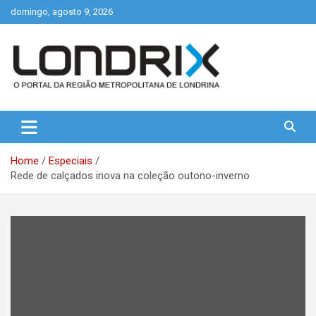
Skip
domingo, agosto 9, 2026
to
content
Portal de Notícias de Londrina e Região
Londrix
Home
Especiais
Rede de calçados inova na coleção outono-inverno