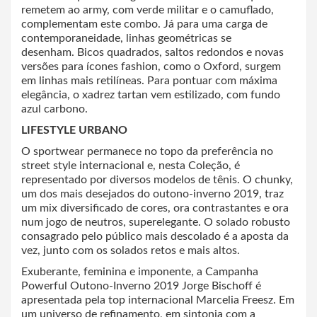
remetem ao army, com verde militar e o camuflado,
complementam este combo. Já para uma carga de
contemporaneidade, linhas geométricas se
desenham. Bicos quadrados, saltos redondos e novas
versões para ícones fashion, como o Oxford, surgem
em linhas mais retilíneas. Para pontuar com máxima
elegância, o xadrez tartan vem estilizado, com fundo
azul carbono.
LIFESTYLE URBANO
O sportwear permanece no topo da preferência no
street style internacional e, nesta Coleção, é
representado por diversos modelos de tênis. O chunky,
um dos mais desejados do outono-inverno 2019, traz
um mix diversificado de cores, ora contrastantes e ora
num jogo de neutros, superelegante. O solado robusto
consagrado pelo público mais descolado é a aposta da
vez, junto com os solados retos e mais altos.
Exuberante, feminina e imponente, a Campanha
Powerful Outono-Inverno 2019 Jorge Bischoff é
apresentada pela top internacional Marcelia Freesz. Em
um universo de refinamento, em sintonia com a