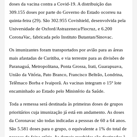
doses da vacina contra a Covid-19. A distribuição das
309.155 doses por parte do Governo do Estado ocorreu na
quinta-feira (29). São 302.955 Covishield, desenvolvida pela
Universidade de Oxford/Astrazeneca/Fiocruz, e 6.200
CoronaVac, fabricada pelo Instituto Butantan/Sinovac.
Os imunizantes foram transportados por avião para as áreas
mais afastadas de Curitiba, e via terrestre para as divisões de
Paranaguá, Metropolitana, Ponta Grossa, Irati, Guarapuava,
União da Vitória, Pato Branco, Francisco Beltrão, Londrina,
Telêmaco Borba e Ivaiporã. As vacinas integram o 15º lote
encaminhado ao Estado pelo Ministério da Saúde.
Toda a remessa será destinada às primeiras doses de grupos
prioritários cuja imunização já está em andamento. As doses
da Coronavac são todas indicadas a pessoas de 60 a 64 anos.
São 5.581 doses para o grupo, o equivalente a 1% do total de
pessoas da faixa etária. As demais recebidas são destinadas à