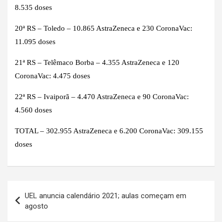
8.535 doses
20ª RS – Toledo – 10.865 AstraZeneca e 230 CoronaVac:
11.095 doses
21ª RS – Telêmaco Borba – 4.355 AstraZeneca e 120
CoronaVac: 4.475 doses
22ª RS – Ivaiporã – 4.470 AstraZeneca e 90 CoronaVac:
4.560 doses
TOTAL – 302.955 AstraZeneca e 6.200 CoronaVac: 309.155
doses
Navegação
UEL anuncia calendário 2021; aulas começam em
de
agosto
Post