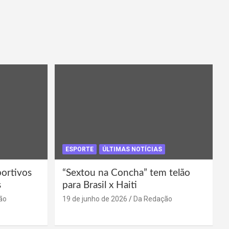
ESPORTE
ÚLTIMAS NOTÍCIAS
portivos
“Sextou na Concha” tem telão
s
para Brasil x Haiti
ão
19 de junho de 2026
Da Redação