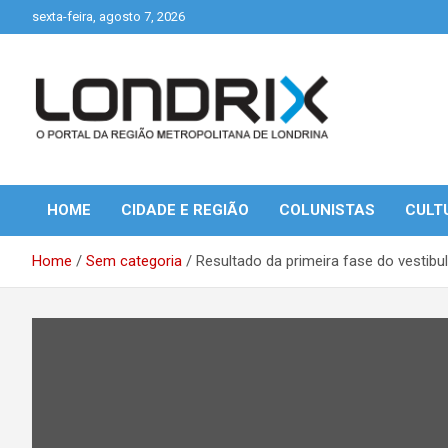
Skip
sexta-feira, agosto 7, 2026
to
content
Portal de Notícias de Londrina e Região
Londrix
HOME
CIDADE E REGIÃO
COLUNISTAS
CULT
Home
Sem categoria
Resultado da primeira fase do vestibul