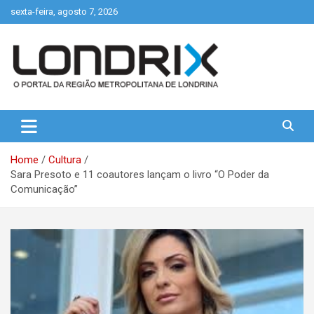
Skip
sexta-feira, agosto 7, 2026
to
content
Portal de Notícias de Londrina e Região
Londrix
Home
Cultura
Sara Presoto e 11 coautores lançam o livro “O Poder da
Comunicação”