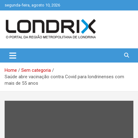
Skip
segunda-feira, agosto 10, 2026
to
content
Portal de Notícias de Londrina e Região
Londrix
Home
Sem categoria
Saúde abre vacinação contra Covid para londrinenses com
mais de 55 anos