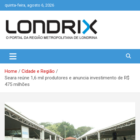
Skip
quinta-feira, agosto 6, 2026
to
content
Portal de Notícias de Londrina e Região
Londrix
Home
Cidade e Região
Seara reúne 1,6 mil produtores e anuncia investimento de R$
475 milhões