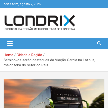
Skip
sexta-feira, agosto 7, 2026
to
content
Portal de Notícias de Londrina e Região
Londrix
Home
Cidade e Região
Seminovos serão destaques da Viação Garcia na Lat.bus,
maior feira do setor do País