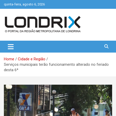
Skip
quinta-feira, agosto 6, 2026
to
content
Portal de Notícias de Londrina e Região
Londrix
Home
Cidade e Região
Serviços municipais terão funcionamento alterado no feriado
desta 6ª